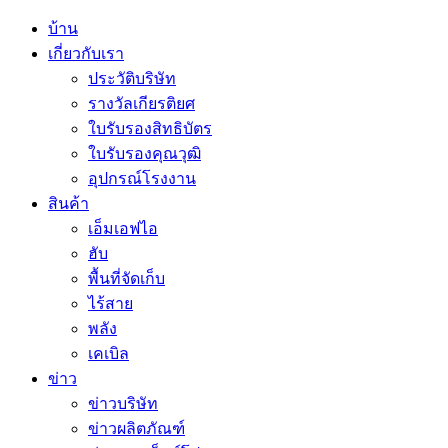
บ้าน
เกี่ยวกับเรา
ประวัติบริษัท
รางวัลเกียรติยศ
ใบรับรองสิทธิบัตร
ใบรับรองคุณวุฒิ
อุปกรณ์โรงงาน
สินค้า
เอ็มเอฟไอ
ฮับ
พื้นที่จัดเก็บ
ไร้สาย
พลัง
เคเบิล
ข่าว
ข่าวบริษัท
ข่าวผลิตภัณฑ์