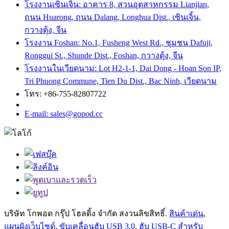
โรงงานเซินเจิ้น: อาคาร 8, สวนอุตสาหกรรม Lianjian,
ถนน Huarong, ถนน Dalang, Longhua Dist., เซินเจิ้น,
กวางตุ้ง, จีน
โรงงาน Foshan: No.1, Fusheng West Rd., ชุมชน Dafuji,
Ronggui St., Shunde Dist., Foshan, กวางตุ้ง, จีน
โรงงานในเวียดนาม: Lot H2-1-1, Dai Dong - Hoan Son IP,
Tri Phuong Commune, Tien Du Dist., Bac Ninh, เวียดนาม
โทร: +86-755-82807722
E-mail: sales@gopod.cc
บริษัท โกพอด กรุ๊ป โฮลดิ้ง จำกัด สงวนลิขสิทธิ์.
สินค้าเด่น
,
แผนผังเว็บไซต์
,
ขับเคลื่อนฮับ USB 3.0
,
ฮับ ​​USB-C สำหรับ