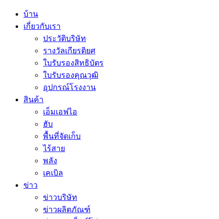
บ้าน
เกี่ยวกับเรา
ประวัติบริษัท
รางวัลเกียรติยศ
ใบรับรองสิทธิบัตร
ใบรับรองคุณวุฒิ
อุปกรณ์โรงงาน
สินค้า
เอ็มเอฟไอ
ฮับ
พื้นที่จัดเก็บ
ไร้สาย
พลัง
เคเบิล
ข่าว
ข่าวบริษัท
ข่าวผลิตภัณฑ์