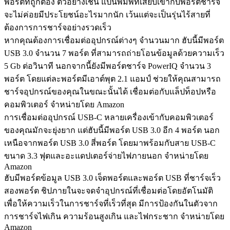
พอร์ตที่ถูกต้อง ตัวอย่างเช่น แป้นพิมพ์ที่เสียบเข้ากับพอร์ตชาร์จ
จะไม่ค่อยมีประโยชน์อะไรมากนัก เว้นแต่จะเป็นรุ่นไร้สายที่
ต้องการการชาร์จอย่างรวดเร็ว
หากคุณต้องการเชื่อมต่ออุปกรณ์ต่างๆ จำนวนมาก ฮับนี้มีพอร์ต
USB 3.0 จำนวน 7 พอร์ต ที่สามารถถ่ายโอนข้อมูลด้วยความเร็ว
5 Gb ต่อวินาที นอกจากนี้ยังมีพอร์ตชาร์จ PowerIQ จำนวน 3
พอร์ต โดยแต่ละพอร์ตมีเอาต์พุต 2.1 แอมป์ ช่วยให้คุณสามารถ
ชาร์จอุปกรณ์ของคุณในขณะนั้นได้ เชื่อมต่อกับแล็ปท็อปหรือ
คอมพิวเตอร์ จำหน่ายโดย Amazon
การเชื่อมต่ออุปกรณ์ USB-C หลายเครื่องเข้ากับคอมพิวเตอร์
ของคุณมักจะยุ่งยาก แต่ฮับนี้มีพอร์ต USB 3.0 อีก 4 พอร์ต นอก
เหนือจากพอร์ต USB 3.0 สี่พอร์ต โดยมาพร้อมกับสาย USB-C
ขนาด 3.3 ฟุตและอะแดปเตอร์จ่ายไฟภายนอก จำหน่ายโดย
Amazon
ฮับมีพอร์ตข้อมูล USB 3.0 เจ็ดพอร์ตและพอร์ต USB ที่ชาร์จเร็ว
สองพอร์ต ชิปภายในจะจดจำอุปกรณ์ที่เชื่อมต่อโดยอัตโนมัติ
เพื่อให้ความเร็วในการชาร์จที่เร็วที่สุด มีการป้องกันในตัวจาก
การชาร์จไฟเกิน ความร้อนสูงเกิน และไฟกระชาก จำหน่ายโดย
Amazon