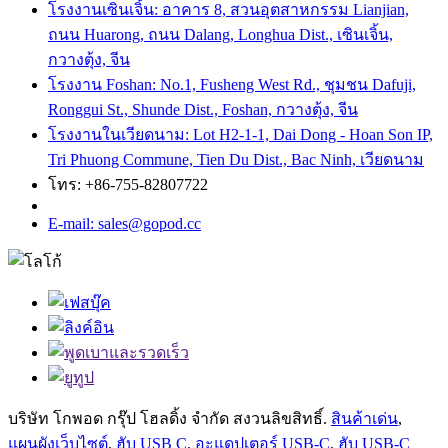
โรงงานเซินเจิ้น: อาคาร 8, สวนอุตสาหกรรม Lianjian,
ถนน Huarong, ถนน Dalang, Longhua Dist., เซินเจิ้น,
กวางตุ้ง, จีน
โรงงาน Foshan: No.1, Fusheng West Rd., ชุมชน Dafuji,
Ronggui St., Shunde Dist., Foshan, กวางตุ้ง, จีน
โรงงานในเวียดนาม: Lot H2-1-1, Dai Dong - Hoan Son IP,
Tri Phuong Commune, Tien Du Dist., Bac Ninh, เวียดนาม
โทร: +86-755-82807722
E-mail: sales@gopod.cc
บริษัท โกพอด กรุ๊ป โฮลดิ้ง จำกัด สงวนลิขสิทธิ์.
สินค้าเด่น
,
แผนผังเว็บไซต์
,
ฮับ ​​USB C
,
อะแดปเตอร์ USB-C
,
ฮับ ​​USB-C