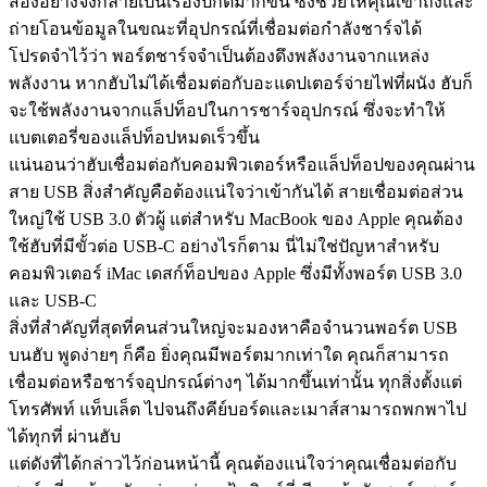
สองอย่างจึงกลายเป็นเรื่องปกติมากขึ้น ซึ่งช่วยให้คุณเข้าถึงและ
ถ่ายโอนข้อมูลในขณะที่อุปกรณ์ที่เชื่อมต่อกำลังชาร์จได้
โปรดจำไว้ว่า พอร์ตชาร์จจำเป็นต้องดึงพลังงานจากแหล่ง
พลังงาน หากฮับไม่ได้เชื่อมต่อกับอะแดปเตอร์จ่ายไฟที่ผนัง ฮับก็
จะใช้พลังงานจากแล็ปท็อปในการชาร์จอุปกรณ์ ซึ่งจะทำให้
แบตเตอรี่ของแล็ปท็อปหมดเร็วขึ้น
แน่นอนว่าฮับเชื่อมต่อกับคอมพิวเตอร์หรือแล็ปท็อปของคุณผ่าน
สาย USB สิ่งสำคัญคือต้องแน่ใจว่าเข้ากันได้ สายเชื่อมต่อส่วน
ใหญ่ใช้ USB 3.0 ตัวผู้ แต่สำหรับ MacBook ของ Apple คุณต้อง
ใช้ฮับที่มีขั้วต่อ USB-C อย่างไรก็ตาม นี่ไม่ใช่ปัญหาสำหรับ
คอมพิวเตอร์ iMac เดสก์ท็อปของ Apple ซึ่งมีทั้งพอร์ต USB 3.0
และ USB-C
สิ่งที่สำคัญที่สุดที่คนส่วนใหญ่จะมองหาคือจำนวนพอร์ต USB
บนฮับ พูดง่ายๆ ก็คือ ยิ่งคุณมีพอร์ตมากเท่าใด คุณก็สามารถ
เชื่อมต่อหรือชาร์จอุปกรณ์ต่างๆ ได้มากขึ้นเท่านั้น ทุกสิ่งตั้งแต่
โทรศัพท์ แท็บเล็ต ไปจนถึงคีย์บอร์ดและเมาส์สามารถพกพาไป
ได้ทุกที่ ผ่านฮับ
แต่ดังที่ได้กล่าวไว้ก่อนหน้านี้ คุณต้องแน่ใจว่าคุณเชื่อมต่อกับ