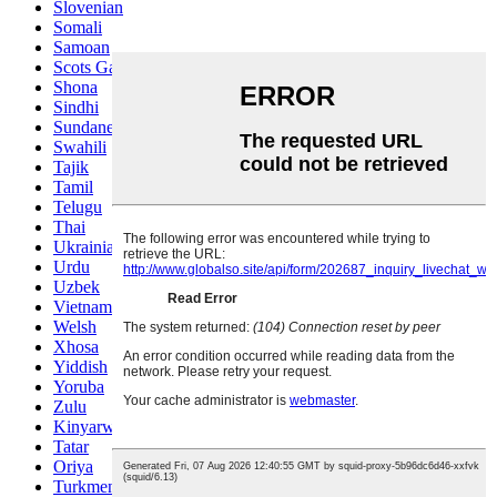
Slovenian
Somali
Samoan
Scots Gaelic
Shona
Sindhi
Sundanese
Swahili
Tajik
Tamil
Telugu
Thai
Ukrainian
Urdu
Uzbek
Vietnamese
Welsh
Xhosa
Yiddish
Yoruba
Zulu
Kinyarwanda
Tatar
Oriya
Turkmen