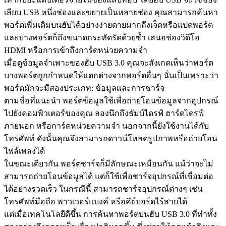
เสียบ USB หนึ่งช่องและขยายเป็นหลายช่อง คุณสามารถค้นหา
พอร์ตเพิ่มเติมบนฮับได้อย่างง่ายดายมากถึงเจ็ดหรือแปดพอร์ต
และบางพอร์ตก็ถึงขนาดกระทัดรัดด้วยซ้ำ เสนอช่องวิดีโอ
HDMI หรือการเข้าถึงการ์ดหน่วยความจำ
เมื่อดูข้อมูลจำเพาะของฮับ USB 3.0 คุณจะสังเกตเห็นว่าพอร์ต
บางพอร์ตถูกกำหนดให้แตกต่างจากพอร์ตอื่นๆ นั่นเป็นเพราะว่า
พอร์ตมักจะมีสองประเภท: ข้อมูลและการชาร์จ
ตามชื่อที่แนะนำ พอร์ตข้อมูลใช้เพื่อถ่ายโอนข้อมูลจากอุปกรณ์
ไปยังคอมพิวเตอร์ของคุณ ลองนึกถึงธัมบ์ไดรฟ์ ฮาร์ดไดรฟ์
ภายนอก หรือการ์ดหน่วยความจำ นอกจากนี้ยังใช้งานได้กับ
โทรศัพท์ ดังนั้นคุณจึงสามารถดาวน์โหลดรูปภาพหรือถ่ายโอน
ไฟล์เพลงได้
ในขณะเดียวกัน พอร์ตชาร์จก็มีลักษณะเหมือนกัน แม้ว่าจะไม่
สามารถถ่ายโอนข้อมูลได้ แต่ก็ใช้เพื่อชาร์จอุปกรณ์ที่เชื่อมต่อ
ได้อย่างรวดเร็ว ในกรณีนี้ สามารถชาร์จอุปกรณ์ต่างๆ เช่น
โทรศัพท์มือถือ พาวเวอร์แบงค์ หรือคีย์บอร์ดไร้สายได้
แต่เมื่อเทคโนโลยีดีขึ้น การค้นหาพอร์ตบนฮับ USB 3.0 ที่ทำทั้ง