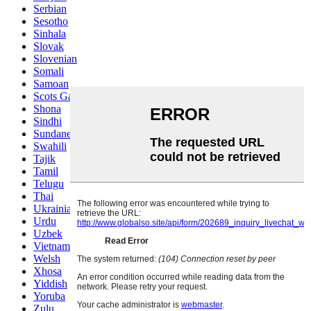
Serbian
Sesotho
Sinhala
Slovak
Slovenian
Somali
Samoan
Scots Gaelic
Shona
Sindhi
Sundanese
Swahili
Tajik
Tamil
Telugu
Thai
Ukrainian
Urdu
Uzbek
Vietnamese
Welsh
Xhosa
Yiddish
Yoruba
Zulu