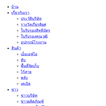
บ้าน
เกี่ยวกับเรา
ประวัติบริษัท
รางวัลเกียรติยศ
ใบรับรองสิทธิบัตร
ใบรับรองคุณวุฒิ
อุปกรณ์โรงงาน
สินค้า
เอ็มเอฟไอ
ฮับ
พื้นที่จัดเก็บ
ไร้สาย
พลัง
เคเบิล
ข่าว
ข่าวบริษัท
ข่าวผลิตภัณฑ์