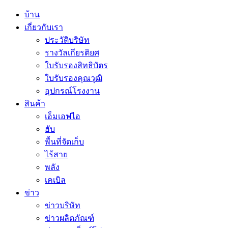
บ้าน
เกี่ยวกับเรา
ประวัติบริษัท
รางวัลเกียรติยศ
ใบรับรองสิทธิบัตร
ใบรับรองคุณวุฒิ
อุปกรณ์โรงงาน
สินค้า
เอ็มเอฟไอ
ฮับ
พื้นที่จัดเก็บ
ไร้สาย
พลัง
เคเบิล
ข่าว
ข่าวบริษัท
ข่าวผลิตภัณฑ์