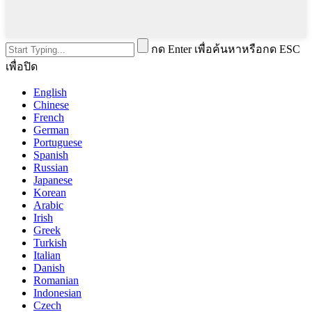
กด Enter เพื่อค้นหาหรือกด ESC
เพื่อปิด
English
Chinese
French
German
Portuguese
Spanish
Russian
Japanese
Korean
Arabic
Irish
Greek
Turkish
Italian
Danish
Romanian
Indonesian
Czech