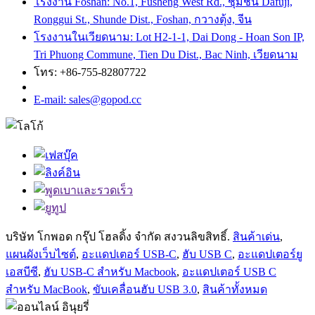
โรงงาน Foshan: No.1, Fusheng West Rd., ชุมชน Dafuji,
Ronggui St., Shunde Dist., Foshan, กวางตุ้ง, จีน
โรงงานในเวียดนาม: Lot H2-1-1, Dai Dong - Hoan Son IP,
Tri Phuong Commune, Tien Du Dist., Bac Ninh, เวียดนาม
โทร: +86-755-82807722
E-mail: sales@gopod.cc
บริษัท โกพอด กรุ๊ป โฮลดิ้ง จำกัด สงวนลิขสิทธิ์.
สินค้าเด่น
,
แผนผังเว็บไซต์
,
อะแดปเตอร์ USB-C
,
ฮับ ​​USB C
,
อะแดปเตอร์ยู
เอสบีซี
,
ฮับ ​​USB-C สำหรับ Macbook
,
อะแดปเตอร์ USB C
สำหรับ MacBook
,
ขับเคลื่อนฮับ USB 3.0
,
สินค้าทั้งหมด