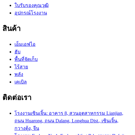
ใบรับรองคุณวุฒิ
อุปกรณ์โรงงาน
สินค้า
เอ็มเอฟไอ
ฮับ
พื้นที่จัดเก็บ
ไร้สาย
พลัง
เคเบิล
ติดต่อเรา
โรงงานเซินเจิ้น: อาคาร 8, สวนอุตสาหกรรม Lianjian,
ถนน Huarong, ถนน Dalang, Longhua Dist., เซินเจิ้น,
กวางตุ้ง, จีน