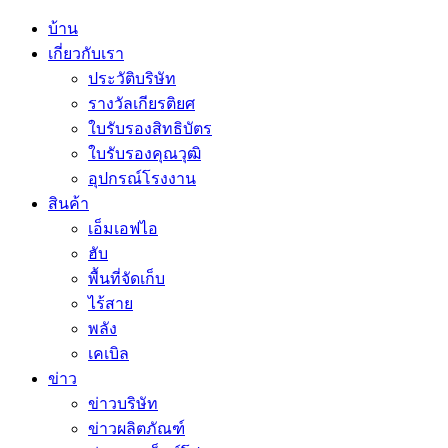
บ้าน
เกี่ยวกับเรา
ประวัติบริษัท
รางวัลเกียรติยศ
ใบรับรองสิทธิบัตร
ใบรับรองคุณวุฒิ
อุปกรณ์โรงงาน
สินค้า
เอ็มเอฟไอ
ฮับ
พื้นที่จัดเก็บ
ไร้สาย
พลัง
เคเบิล
ข่าว
ข่าวบริษัท
ข่าวผลิตภัณฑ์